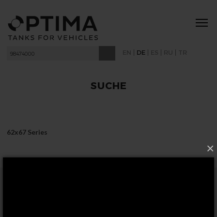
|
|
|
|
EN
DE
ES
RU
TR
SUCHE
62x67 Series
×
FOLGEN SIE UNS