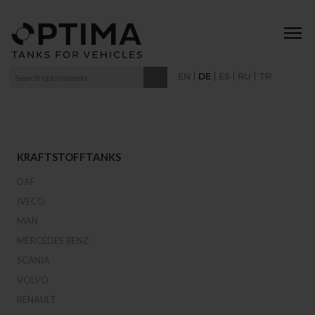
|
|
|
|
EN
DE
ES
RU
TR
KRAFTSTOFFTANKS
DAF
IVECO
MAN
MERCEDES BENZ
SCANIA
VOLVO
RENAULT