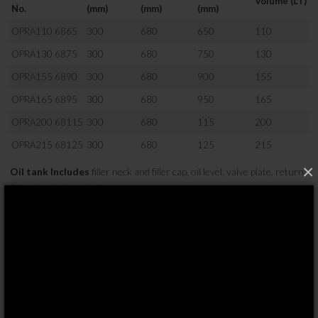
Volume (LT)
No.
(mm)
(mm)
(mm)
OPRA110 6865
300
680
650
110
OPRA130 6875
300
680
750
130
OPRA155 6890
300
680
900
155
OPRA165 6895
300
680
950
165
OPRA200 68115
300
680
115
200
OPRA215 68125
300
680
125
215
×
Oil tank Includes
filler neck and filler cap, oil level, valve plate, return
filter, brackets, and straps.
P/S:
Inox steel straps are available on request / Special lengths
available on request.
CRADLE MONTIERT
OPTIMA bietet ein komplettes Sortiment an Öltanks aus
hochwertigem Stahl und Aluminium. Verschiedene
Montagemöglichkeiten sind: hinter der Kabine, an der Seite des