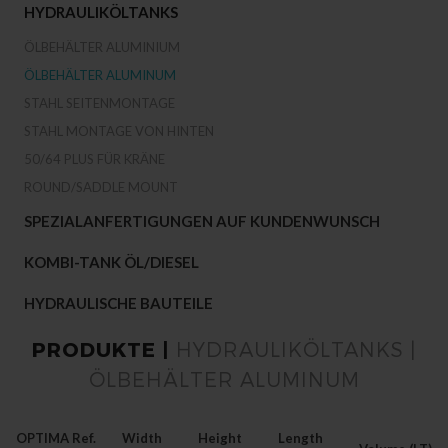
HYDRAULIKÖLTANKS
ÖLBEHÄLTER ALUMINIUM
ÖLBEHÄLTER ALUMINUM
STAHL SEITENMONTAGE
STAHL MONTAGE VON HINTEN
50/64 PLUS FÜR KRÄNE
ROUND/SADDLE MOUNT
SPEZIALANFERTIGUNGEN AUF KUNDENWUNSCH
KOMBI-TANK ÖL/DIESEL
HYDRAULISCHE BAUTEILE
PRODUKTE |
HYDRAULIKÖLTANKS |
ÖLBEHÄLTER ALUMINUM
OPTIMA Ref.
Width
Height
Length