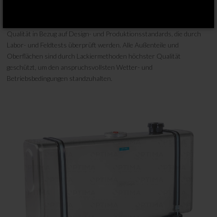
Fahrzeugs oder in der Zylinderhalterung. Dadurch kann das
Hydrauliksystem so konfiguriert werden, dass es allen LKW- und
Anwendungstypen entspricht. OPTIMA-Öltanks sind von höchster
Qualität in Bezug auf Design- und Produktionsstandards, die durch
Labor- und Feldtests überprüft werden. Alle Außenteile und
Oberflächen sind durch Lackiermethoden höchster Qualität
geschützt, um den anspruchsvollsten Wetter- und
Betriebsbedingungen standzuhalten.