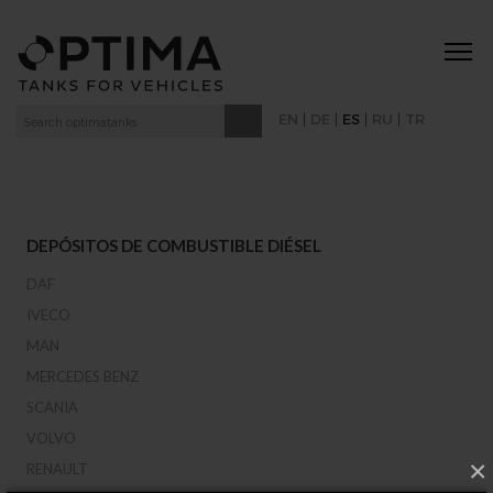
|
|
|
|
EN
DE
ES
RU
TR
DEPÓSITOS DE COMBUSTIBLE DIÉSEL
DAF
IVECO
MAN
MERCEDES BENZ
SCANIA
VOLVO
×
RENAULT