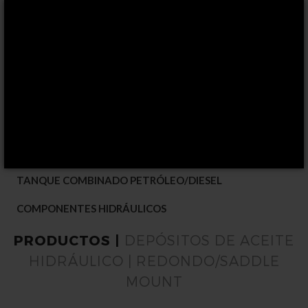
DEPÓSITOS DE ACEITE HIDRÁULICO
ALUMINIO DE MONTAJE LATERAL
MONTAJE TRASERO DE ALUMINIO
ACERO DE MONTAJE LATERAL
ACERO MONTADO EN LA PARTE TRASERA
50/64 PLUS PARA GRÚAS
REDONDO/SADDLE MOUNT
DEPÓSITOS A MEDIDA
TANQUE COMBINADO PETRÓLEO/DIESEL
COMPONENTES HIDRÁULICOS
PRODUCTOS |
DEPÓSITOS DE ACEITE
HIDRÁULICO | REDONDO/SADDLE
MOUNT