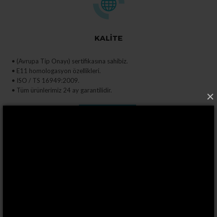
KALİTE
• (Avrupa Tip Onayı) sertifikasına sahibiz.
• E11 homologasyon özellikleri.
• ISO / TS 16949:2009.
• Tüm ürünlerimiz 24 ay garantilidir.
×
detaylı bilgi
MALZEME
• Alüminyum, Çelik ve Paslanmaz çelik