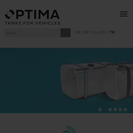
|
|
|
|
EN
DE
ES
RU
TR
UZUN ÖMÜRLÜ
YAKIT TANKLARI