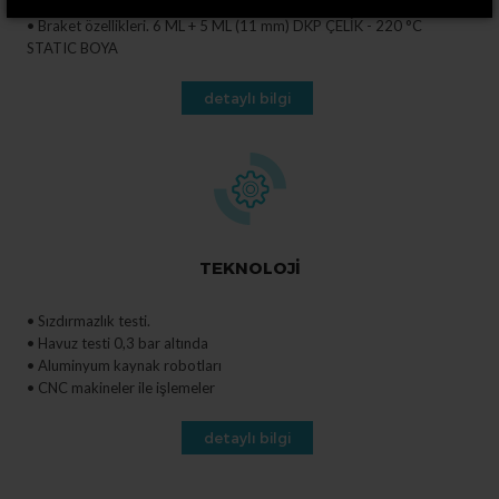
• Aluminyum özellikleri: 2,5 ML H22 5754.
• Braket özellikleri. 6 ML + 5 ML (11 mm) DKP ÇELİK - 220 °C
STATIC BOYA
• Hidrolik depo kuşakları: 2 ML KROM KAPLAMA
detaylı bilgi
TEKNOLOJİ
• Sızdırmazlık testi.
• Havuz testi 0,3 bar altında
• Aluminyum kaynak robotları
• CNC makineler ile işlemeler
detaylı bilgi