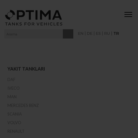
|
|
|
|
EN
DE
ES
RU
TR
YAKIT TANKLARI
DAF
IVECO
MAN
MERCEDES BENZ
SCANIA
VOLVO
RENAULT