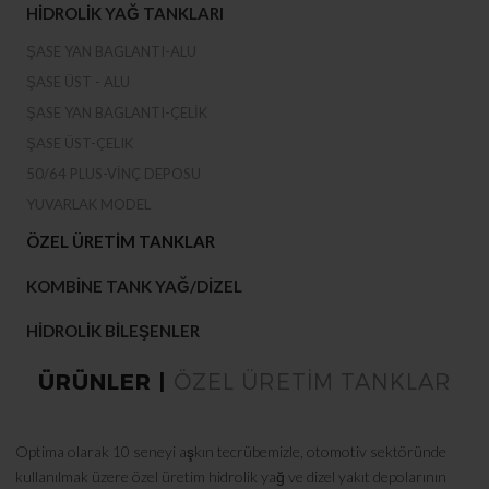
HIDROLIK YAĞ TANKLARI
ŞASE YAN BAGLANTI-ALU
ŞASE ÜST - ALU
ŞASE YAN BAGLANTI-ÇELIK
ŞASE ÜST-ÇELIK
50/64 PLUS-VINÇ DEPOSU
YUVARLAK MODEL
ÖZEL ÜRETIM TANKLAR
KOMBINE TANK YAĞ/DIZEL
HIDROLIK BILEŞENLER
ÜRÜNLER |
ÖZEL ÜRETIM TANKLAR
Optima olarak 10 seneyi aşkın tecrübemizle, otomotiv sektöründe
kullanılmak üzere özel üretim hidrolik yağ ve dizel yakıt depolarının