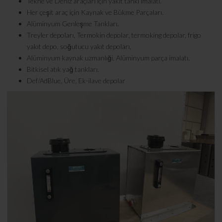
Tekne ve Deniz araçları için yakıt tankı imalatı.
Her çeşit araç için Kaynak ve Bükme Parçaları.
Alüminyum Genleşme Tankları.
Treyler depoları, Termokin depolar, termoking depolar, frigo
yakıt depo, soğutucu yakıt depoları,
Alüminyum kaynak uzmanlıği, Alüminyum parça imalatı,
Bitkisel atık yağ tankları.
Def/AdBlue, Üre, Ek-ilave depolar