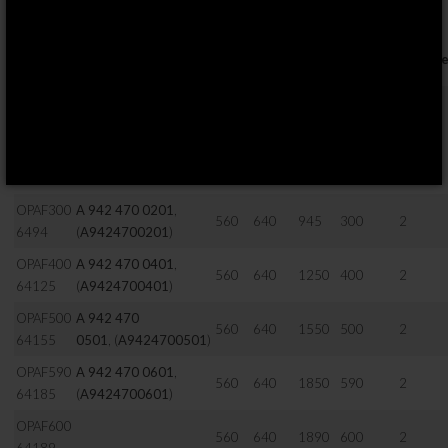
56X64 SERIES
OPTIMA
Höhe
Breite
Länge
Volumen
OEM-Code
*
Klamme
Ref. No.
(mm)
(mm)
(mm)
(LT)
OPAF200
A 405 470
560
640
620
200
2
6462
0201
,
(
A4054700201
)
OPAF250
A 405 470
560
640
780
250
2
6478
0301
,
(
A4054700301
)
OPAF300
A 942 470 0201
,
560
640
945
300
2
6494
(
A9424700201
)
OPAF400
A 942 470 0401
,
560
640
1250
400
2
64125
(
A9424700401
)
OPAF500
A 942 470
560
640
1550
500
2
64155
0501
,
(
A9424700501
)
OPAF590
A 942 470 0601
,
560
640
1850
590
2
64185
(
A9424700601
)
OPAF600
560
640
1890
600
2