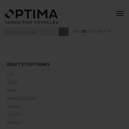
|
|
|
|
EN
DE
ES
RU
TR
KRAFTSTOFFTANKS
DAF
IVECO
MAN
MERCEDES BENZ
SCANIA
VOLVO
RENAULT