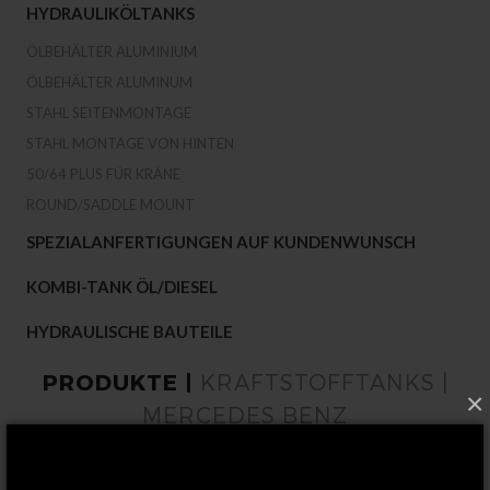
HYDRAULIKÖLTANKS
ÖLBEHÄLTER ALUMINIUM
ÖLBEHÄLTER ALUMINUM
STAHL SEITENMONTAGE
STAHL MONTAGE VON HINTEN
50/64 PLUS FÜR KRÄNE
ROUND/SADDLE MOUNT
SPEZIALANFERTIGUNGEN AUF KUNDENWUNSCH
KOMBI-TANK ÖL/DIESEL
HYDRAULISCHE BAUTEILE
PRODUKTE |
KRAFTSTOFFTANKS |
×
MERCEDES BENZ