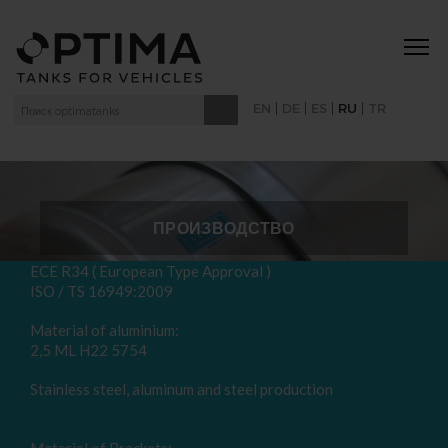
|
|
|
|
EN
DE
ES
RU
TR
ПРОИЗВОДСТВО
ECE R34 ( European Type Approval )
ISO / TS 16949:2009
Material of aluminium:
2,5 ML H22 5754
Stainless steel, aluminum and steel production