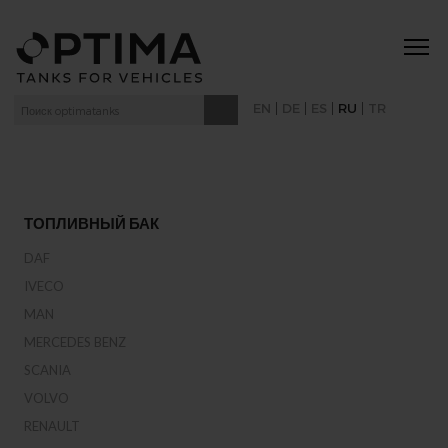
|
|
|
|
EN
DE
ES
RU
TR
ТОПЛИВНЫЙ БАК
DAF
IVECO
MAN
MERCEDES BENZ
SCANIA
VOLVO
RENAULT