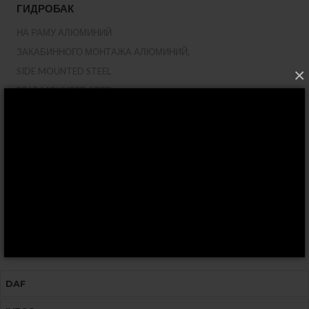
‎ГИДРОБАК
НА РАМУ АЛЮМИНИЙ
ЗАКАБИННОГО МОНТАЖА АЛЮМИНИЙ,
×
SIDE MOUNTED STEEL
REAR MOUNTED STEEL
50/64 ДЛЯ КРАНОВ
ROUND/SADDLE MOUNT
CUSTOM-MADE TANKS
COMBINED TANK OIL/DIESEL
HYDRAULIC COMPONENTS
ПРОДУКЦИЯ |
ТОПЛИВНЫЙ БАК
DAF