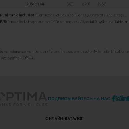
20505104
560
670
1950
Fuel tank includes
filler neck and lockable filler cap, brackets and straps.
P/S:
Inox steel straps are available on request / Special lengths available o
bers, reference numbers and brand names are used only for identification 
 are original (OEM).
ПОДПИСЫВАЙТЕСЬ НА НАС
ОНЛАЙН-КАТАЛОГ