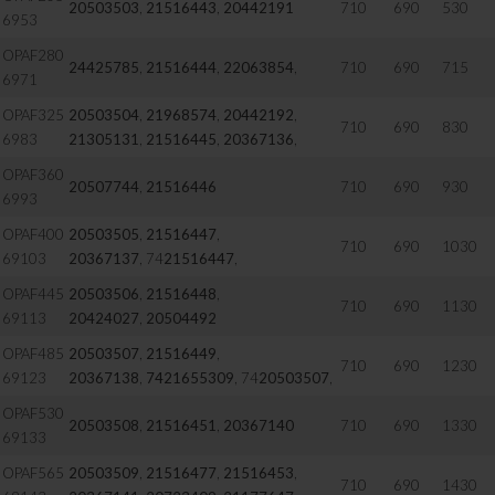
20503503
,
21516443
,
20442191
710
690
530
6953
OPAF280
24425785
,
21516444
,
22063854
,
710
690
715
6971
OPAF325
20503504
,
21968574
,
20442192
,
710
690
830
6983
21305131
,
21516445
,
20367136
,
OPAF360
20507744
,
21516446
710
690
930
6993
OPAF400
20503505
,
21516447
,
710
690
1030
69103
20367137
, 74
21516447
,
OPAF445
20503506
,
21516448
,
710
690
1130
69113
20424027
,
20504492
OPAF485
20503507
,
21516449
,
710
690
1230
69123
20367138
,
7421655309
, 74
20503507
,
OPAF530
20503508
,
21516451
,
20367140
710
690
1330
69133
OPAF565
20503509
,
21516477
,
21516453
,
710
690
1430