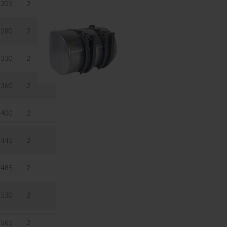
205
2
280
2
330
2
360
2
400
2
445
2
485
2
530
2
565
2