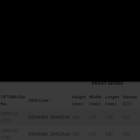
20504092
,
20504094
710
690
1900
20504096
710
690
1950
20507577
710
690
2000
21335729
710
690
2200
Fuel tank includes
filler neck and lockable filler cap, brackets and straps.
P/S:
Inox steel straps are available on request / Special lengths available on
56X67 SERIES
OPTIMA Ref.
Height
Width
Lenght
Volume
OEM Code *
No.
( mm )
( mm )
( mm )
( LT )
OPAF155
20504483
,
20442196
560
670
530
155
6753
OPAF250
20504486
,
20452160
560
670
830
250
6783