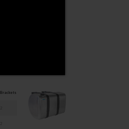
 request.
Brackets
2
2