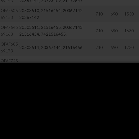
69143
20367141
,
20723409
,
21177647
OPAF605
20503510
,
21516454
,
20367142
,
710
690
1530
69153
20367142
OPAF645
20503511
,
21516455
,
20367143
,
710
690
1630
69163
21516454
, 74
21516455
,
OPAF685
20503514
,
20367144
,
21516456
710
690
1730
69173
OPAF725
20503516
,
20367145
,
21516457
710
690
1830
69173
OPAF805
20503517
,
20424028
,
21516458
710
690
2030
69203
21516442
710
690
580
20504090
710
690
1220
20504088
,
20504089
710
690
1420
20504093
,
20504091
,
20507578
710
690
1800
20504095
710
690
1850