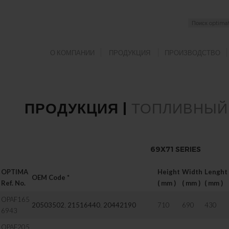
О КОМПАНИИ
ПРОДУКЦИЯ
ПРОИЗВОДСТВО
ПРОДУКЦИЯ |
ТОПЛИВНЫЙ 
69X71 SERIES
OPTIMA
Height
Width
Lenght
OEM Code
*
Ref. No.
( mm )
( mm )
( mm )
OPAF165
20503502
,
21516440
,
20442190
710
690
430
6943
OPAF205