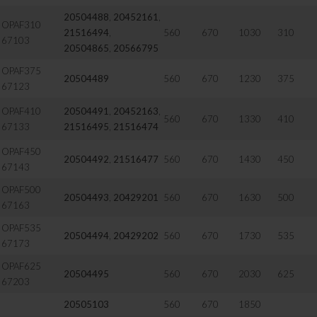
20504488
,
20452161
,
OPAF310
21516494
,
560
670
1030
310
67103
20504865
,
20566795
OPAF375
20504489
560
670
1230
375
67123
OPAF410
20504491
,
20452163
,
560
670
1330
410
67133
21516495
,
21516474
OPAF450
20504492
,
21516477
560
670
1430
450
67143
OPAF500
20504493
,
20429201
560
670
1630
500
67163
OPAF535
20504494
,
20429202
560
670
1730
535
67173
OPAF625
20504495
560
670
2030
625
67203
20505103
560
670
1850